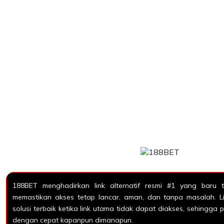
188BET menghadirkan link alternatif resmi #1 yang baru 
memastikan akses tetap lancar, aman, dan tanpa masalah. Li
solusi terbaik ketika link utama tidak dapat diakses, sehingga 
dengan cepat kapanpun dimanapun.