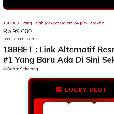
188.888 Orang Telah Jackpot Dalam 24 Jam Terakhir!
Price:
Rp 99,000
188BET 188BET ONLINE
188BET : Link Alternatif Re
#1 Yang Baru Ada Di Sini S
🎰 LUCKY SLOT